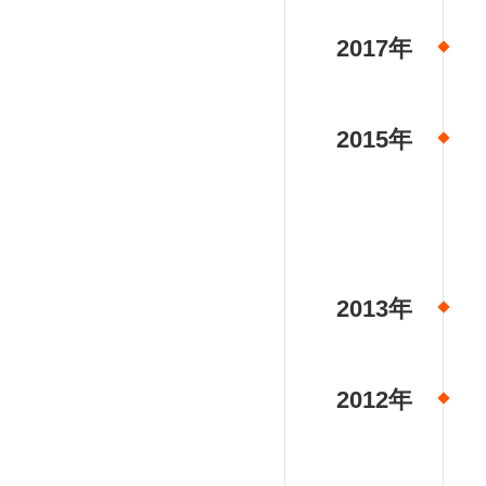
2017年
2015年
2013年
2012年