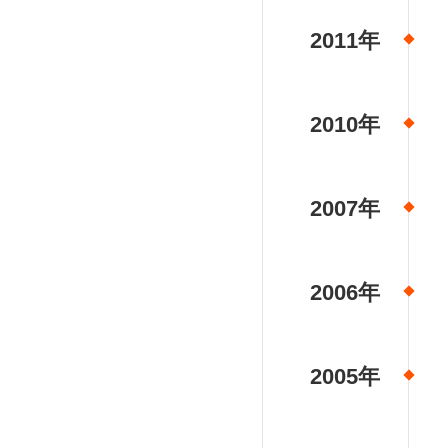
2011年
2010年
2007年
2006年
2005年