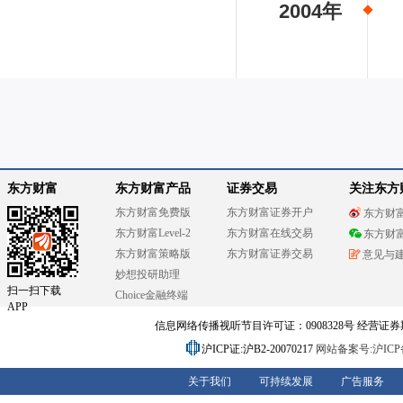
2004年