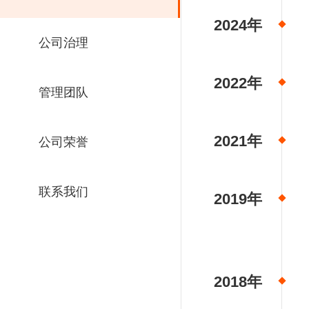
2024年
公司治理
2022年
管理团队
2021年
公司荣誉
联系我们
2019年
2018年